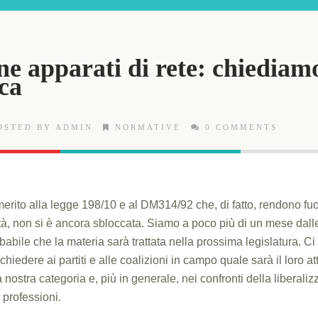
ne apparati di rete: chiediam
ica
OSTED BY ADMIN
NORMATIVE
0 COMMENTS
merito alla legge 198/10 e al DM314/92 che, di fatto, rendono fu
vità, non si è ancora sbloccata. Siamo a poco più di un mese dall
obabile che la materia sarà trattata nella prossima legislatura. C
hiedere ai partiti e alle coalizioni in campo quale sarà il loro 
a nostra categoria e, più in generale, nei confronti della liberali
e professioni.