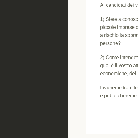
Ai candidati dei 
1) Siete a conosc
piccole imprese d
a rischio la sopr
persone?
2) Come intendete
qual è il vostro a
economiche, dei m
Invieremo tramite 
e pubblicheremo s