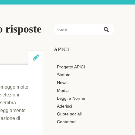
o risposte
APICI
Progetto APICI
Statuto
News
orilegge molte
Media
e elezioni
Leggi e Norme
i sembra
Aderisci
atteggiamento
Quote sociali
zzazione di
Contattaci