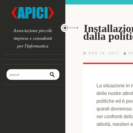
Installazio
Associazione piccole
dalla polit
imprese e consulenti
per l'informatica
GEN 16, 2013
P
La situazione in 
delle nostre atti
politiche ed è pr
quindi dovreroso c
nei confronti dell
attività, mestieri 