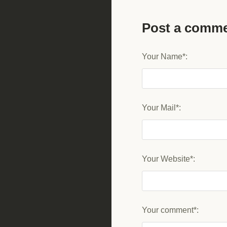
Post a comm
Your Name*:
Your Mail*:
Your Website*:
Your comment*: